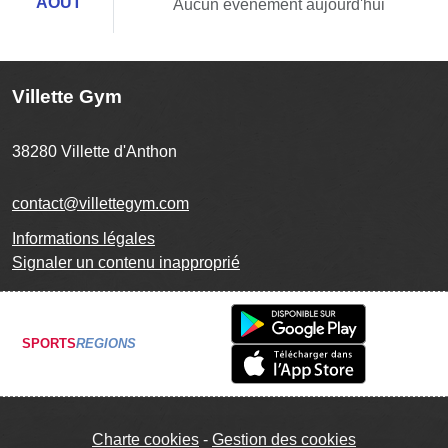
AOÛT
Aucun évènement aujourd'hui
Villette Gym
38280
Villette d'Anthon
contact@villettegym.com
Informations légales
Signaler un contenu inapproprié
SPORTS
REGIONS
Charte cookies
Gestion des cookies